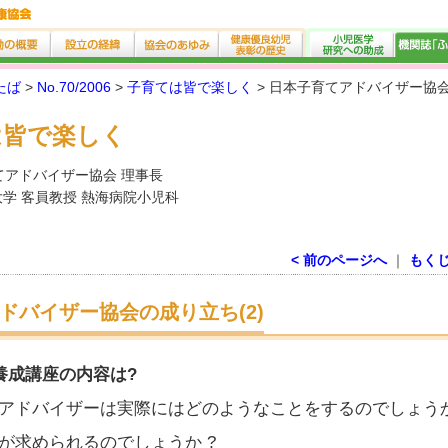
たば
>
No.70/2006
>
子育ては皆で楽しく
> 日本子育てアドバイザー協会
は皆で楽しく
てアドバイザー協会 理事長
学 客員教授 熱海病院小児科
< 前のページへ
｜
もく
ドバイザー協会の成り立ち(2)
養成講座の内容は?
ドバイザーは実際にはどのようなことをするのでしょうか
が求められるのでしょうか ?