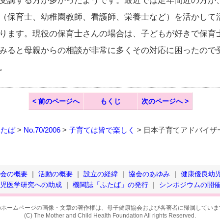
受講する方が多かったようです。最近では定年間近の方が
（保育士、幼稚園教師、看護師、栄養士など）を活かして
ります。現役の保育士さんの場合は、子どもが好きで保育
みると母親からの相談が非常に多くその対応に困ったので
。
< 前のページへ
もくじ
次のページへ >
ふたば
>
No.70/2006
>
子育ては皆で楽しく
> 日本子育てアドバイザ
会の概要
｜
活動の概要
｜
設立の経緯
｜
協会のあゆみ
｜
健康優良幼
小児医学研究への助成
｜
機関誌「ふたば」の発行
｜
シンポジウムの開
のホームページの画像・文章の著作権は、母子健康協会および各著者に帰属していま
(C) The Mother and Child Health Foundation All rights Reserved.