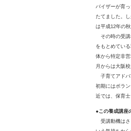
バイザーが育っ
たてました。し
は平成12年の
その時の受講希
をもとめている
体から特定非営
月からは大阪校
子育てアドバ
初期にはボラン
近では、保育士
●この養成講座
受講動機はさ