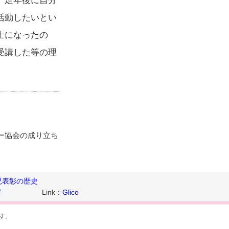
、定年後に自分
活動したいとい
士になったの
受講した等の理
ー協会の成り立ち
児表彰の歴史
催
Link：
Glico
す。