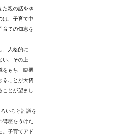
えた親の話をゆ
のは、子育て中
子育ての知恵を
し、人格的に
ない、その上
識をもち、臨機
きることが大切
ることが望まし
いろいろと討議を
の講座をうけた
た。子育てアド