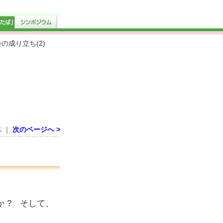
の成り立ち(2)
じ
｜
次のページへ >
 ? そして、