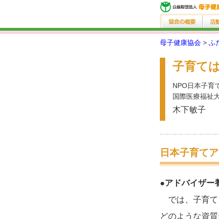
母子健康協会
>
ふ
子育て
NPO日本子育
国際医療福祉大
木下敏子
日本子育てア
●アドバイザー
では、子育てア
どのような資質