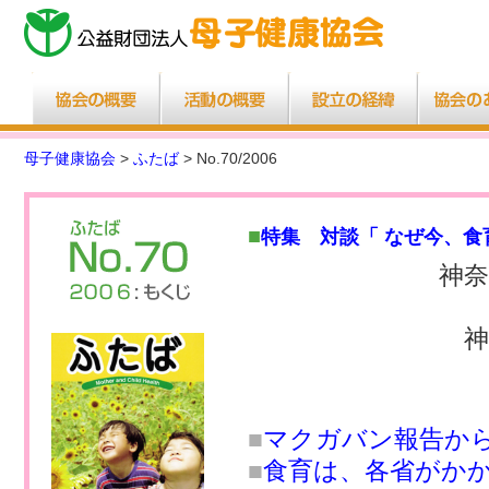
母子健康協会
>
ふたば
> No.70/2006
■
特集 対談「 なぜ今、食
神奈
神
■
マクガバン報告か
■
食育は、各省がか