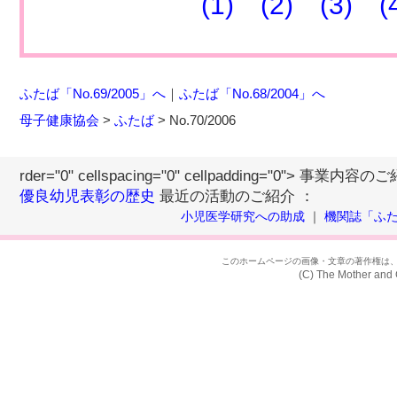
(1)
(2)
(3)
(
ふたば「No.69/2005」へ
｜
ふたば「No.68/2004」へ
母子健康協会
>
ふたば
> No.70/2006
rder="0" cellspacing="0" cellpadding="0"> 事業内容
優良幼児表彰の歴史
最近の活動のご紹介 ：
小児医学研究への助成
｜
機関誌「ふ
このホームページの画像・文章の著作権は
(C) The Mother and 