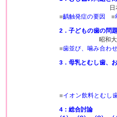
日
■
齲触発症の要因
■
2．子どもの歯の問
昭和大
■
歯並び、噛み合わ
3．母乳とむし歯、
■
イオン飲料とむし
4：総合討論