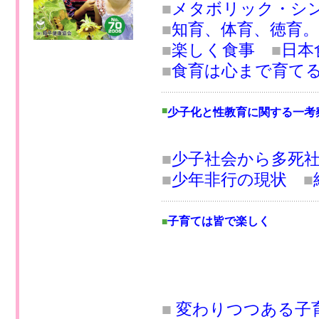
■
メタボリック・シ
■
知育、体育、徳育
■
楽しく食事
■
日本
■
食育は心まで育て
■
少子化と性教育に関する一考
■
少子社会から多死
■
少年非行の現状
■
子育ては皆で楽しく
■
■
変わりつつある子