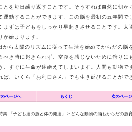
ことを毎日繰り返すことです。そうすれば自然に朝か
て運動することができます。この脳を最初の五年間で
くまずは子どもをしっかり早起きさせることです。太
りが始まります。
日から太陽のリズムに従って生活を始めてからだの脳
るべき時に起きられず、空腹を感じないために狩りに
う、すぐに生命が途絶えてしまいます。人間も動物で
れば、いくら「お利口さん」でも生き延びることがで
前のページへ
もくじ
次のページ
 特集 「子ども達の脳と体の発達」 > どんな動物の脳もからだの脳