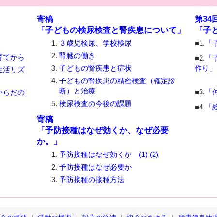
」
寄稿
第3
「子どもの検尿検査と腎疾患について」
「子
３歳児検尿、学校検尿
■1.
「
腎臓の働き
育てから
■2.
「
子どもの腎疾患と症状
作り」
生活リズ
子どもの腎疾患の精密検査（確定診
断）と治療
■3.
「
からだの
検尿検査の今後の課題
■4.
「
寄稿
「予防接種はなぜ効くか、なぜ必要
か。」
予防接種はなぜ効くか
(1)
(2)
予防接種はなぜ必要か
予防接種の接種方法