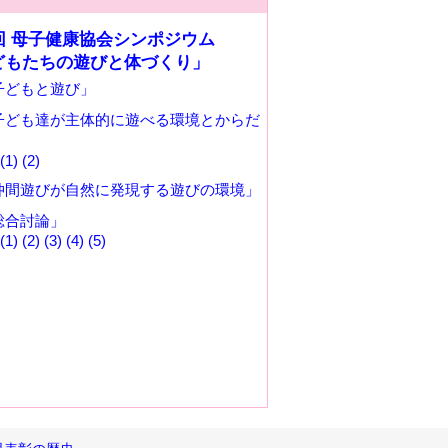
4回 母子健康協会シンポジウム
どもたちの遊びと体づくり」
子どもと遊び」
子ども達が主体的に遊べる環境とからだ
(1)
(2)
仲間遊びが自然に発現する遊びの環境」
総合討論」
(1)
(2)
(3)
(4)
(5)