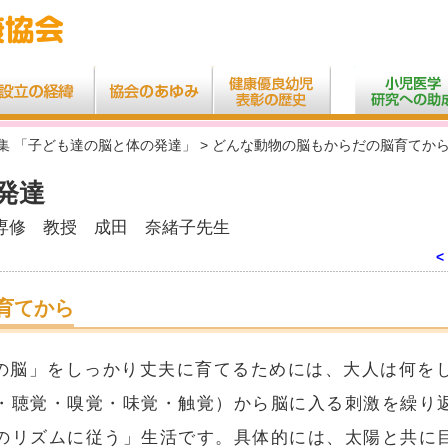
特集 「子ども達の脳と体の発達」 > どんな動物の脳もからだの脳育てか
発達
専修 教授 成田 奈緒子先生
<
育てから
の脳」をしっかり丈夫に育てるためには、大人は何を
・聴覚・嗅覚・味覚・触覚）から脳に入る刺激を繰り
のリズムに従う」生活です。具体的には、太陽と共に