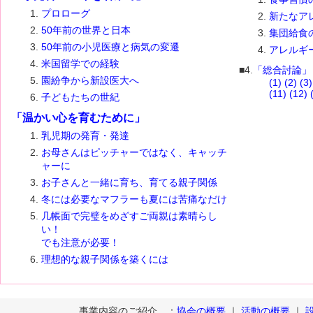
プロローグ
新たなア
50年前の世界と日本
集団給食
50年前の小児医療と病気の変遷
アレルギ
米国留学での経験
■4.
「総合討論」
園紛争から新設医大へ
(1)
(2)
(3)
(11)
(12)
子どもたちの世紀
「温かい心を育むために」
乳児期の発育・発達
お母さんはピッチャーではなく、キャッチ
ャーに
お子さんと一緒に育ち、育てる親子関係
冬には必要なマフラーも夏には苦痛なだけ
几帳面で完璧をめざすご両親は素晴らし
い！
でも注意が必要！
理想的な親子関係を築くには
事業内容のご紹介
：
協会の概要
｜
活動の概要
｜