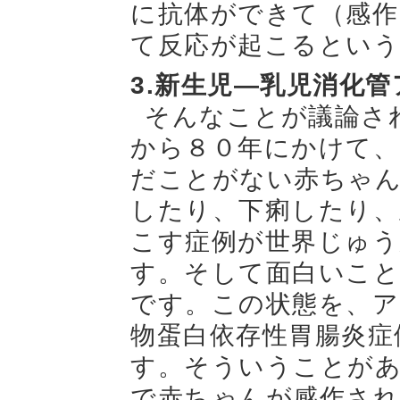
に抗体ができて（感作
て反応が起こるとい
3.新生児—乳児消化
そんなことが議論さ
から８０年にかけて、
だことがない赤ちゃ
したり、下痢したり、
こす症例が世界じゅ
す。そして面白いこ
です。この状態を、ア
物蛋白依存性胃腸炎症
す。そういうことが
で赤ちゃんが感作さ