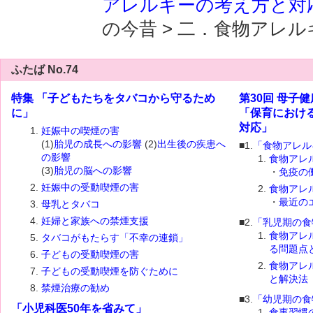
アレルギーの考え方と対
の今昔 > 二．食物アレ
ふたば No.74
特集 「子どもたちをタバコから守るため
第30回 母子
に」
「保育におけ
対応」
妊娠中の喫煙の害
(1)
胎児の成長への影響
(2)
出生後の疾患へ
■1.
「食物アレル
の影響
食物アレ
(3)
胎児の脳への影響
・
免疫の
妊娠中の受動喫煙の害
食物アレ
・
最近の
母乳とタバコ
妊婦と家族への禁煙支援
■2.
「乳児期の食
食物アレ
タバコがもたらす「不幸の連鎖」
る問題点
子どもの受動喫煙の害
食物アレ
子どもの受動喫煙を防ぐために
と解決法
禁煙治療の勧め
■3.
「幼児期の食
「小児科医50年を省みて」
食事習慣