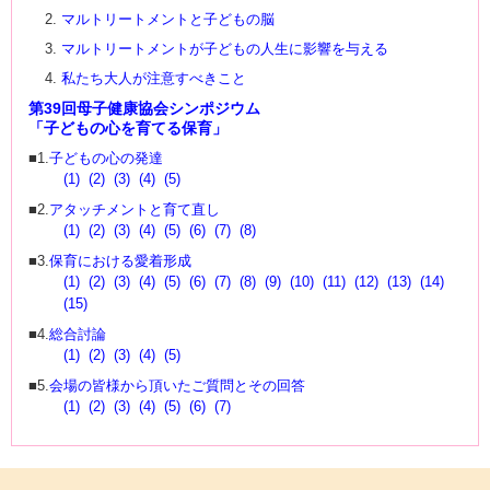
マルトリートメントと子どもの脳
マルトリートメントが子どもの人生に影響を与える
私たち大人が注意すべきこと
第39回母子健康協会シンポジウム
「子どもの心を育てる保育」
■1.
子どもの心の発達
(1)
(2)
(3)
(4)
(5)
■2.
アタッチメントと育て直し
(1)
(2)
(3)
(4)
(5)
(6)
(7)
(8)
■3.
保育における愛着形成
(1)
(2)
(3)
(4)
(5)
(6)
(7)
(8)
(9)
(10)
(11)
(12)
(13)
(14)
(15)
■4.
総合討論
(1)
(2)
(3)
(4)
(5)
■5.
会場の皆様から頂いたご質問とその回答
(1)
(2)
(3)
(4)
(5)
(6)
(7)