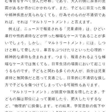
む養育をすべて含んだ呼称」であり、大人の側に加害の意
図があるか否かにかかわらず、また、子どもに目立った傷
や精神疾患が見られなくても、行為そのものが不適切であ
れば、それは『マルトリートメント』と言えます。
例えば、ニュースで報道される「児童虐待」は、ひどい
暴行や性的虐待などが伴った極端なケースであることが多
いでしょう。しかし、「マルトリートメント」には、しつ
けと称して脅したり、暴言をぶつけたりといった心理的・
精神的な虐待も含まれます。つまり、報道されるような極
端なケースでは無くても、日常生活の場面において起こり
うるものです。子どもと関わる多くの大人が、自分は児童
虐待と無関係だと思って見過ごし、日常的に不適切な接し
方で子どもを傷つけてしまっている可能性もあります。
「マルトリートメント」が頻度や強度を増したとき、子
どもの脳は部位によって萎縮したり、肥大したりするな
ど、“物理的”に損傷します。その結果、学習意欲の低下や