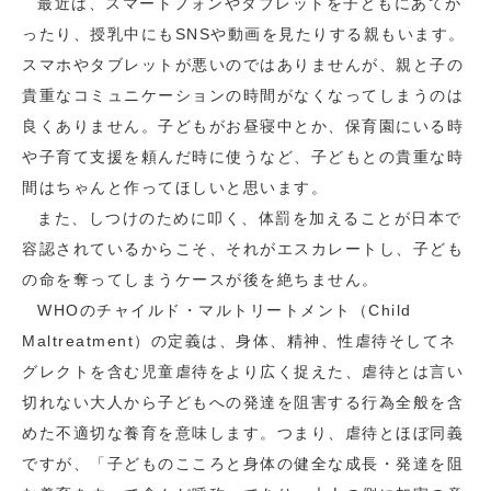
最近は、スマートフォンやタブレットを子どもにあてが
ったり、授乳中にもSNSや動画を見たりする親もいます。
スマホやタブレットが悪いのではありませんが、親と子の
貴重なコミュニケーションの時間がなくなってしまうのは
良くありません。子どもがお昼寝中とか、保育園にいる時
や子育て支援を頼んだ時に使うなど、子どもとの貴重な時
間はちゃんと作ってほしいと思います。
また、しつけのために叩く、体罰を加えることが日本で
容認されているからこそ、それがエスカレートし、子ども
の命を奪ってしまうケースが後を絶ちません。
WHOのチャイルド・マルトリートメント（Child
Maltreatment）の定義は、身体、精神、性虐待そしてネ
グレクトを含む児童虐待をより広く捉えた、虐待とは言い
切れない大人から子どもへの発達を阻害する行為全般を含
めた不適切な養育を意味します。つまり、虐待とほぼ同義
ですが、「子どものこころと身体の健全な成長・発達を阻