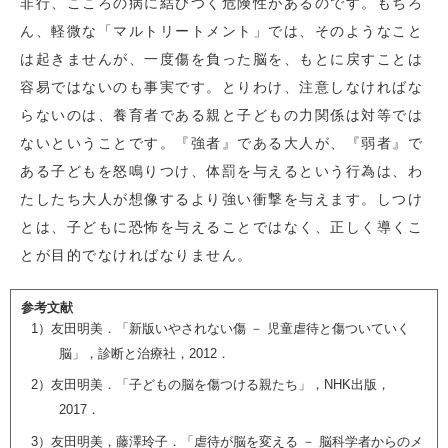
非行、こころの病に結びつく危険性があるのです。もちろ
ん、軽微な「マルトリートメント」では、そのようなこと
は起きませんが、一度傷を負った脳を、もとに戻すことは
容易ではないのも事実です。とりわけ、注意しなければな
らないのは、養育者である親と子どもの力関係は対等では
ないということです。『強者』である大人が、『弱者』で
ある子どもを怒鳴りつけ、体罰を与えるという行為は、わ
たしたち大人が想像するより強い衝撃を与えます。しつけ
とは、子どもに恐怖を与えることではなく、正しく導くこ
とが目的でなければなりません。
参考文献
1）友田明美．「新版いやされない傷 － 児童虐待と傷ついていく
脳」，診断と治療社，2012．
2）友田明美．「子どもの脳を傷つける親たち」，NHK出版，
2017．
3）友田明美，藤澤玲子．「虐待が脳を変える － 脳科学者からのメ